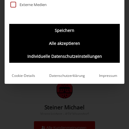
Weiter
Externe Medien
Service bei Problemen.
Hat mit Ausnahme, der nicht verschuldeten
Lieferthematik, seine Vereinbarungen eingehalten,
regelmäßiger zeitgerechter Informationsfluss.
Speichern
Alle akzeptieren
Individuelle Datenschutzeinstellungen
Cookie-Details
Datenschutzerklärung
Impressum
Steiner Michael
Vizepräsident - ASV Vösendorf
Alle Kundenmeinungen