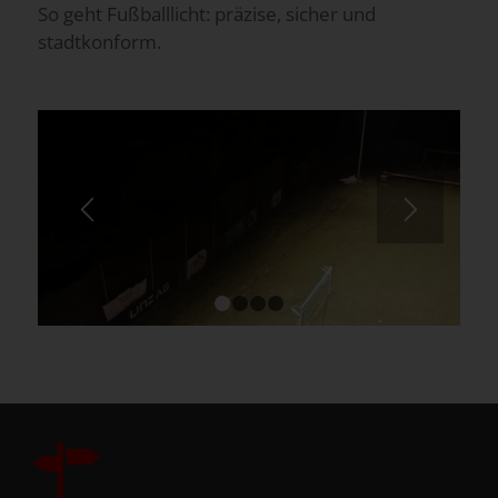
So geht Fußballlicht: präzise, sicher und
stadtkonform.
1
2
3
4