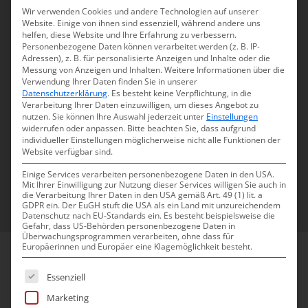
Wir verwenden Cookies und andere Technologien auf unserer
Website. Einige von ihnen sind essenziell, während andere uns
STICH® überzeugt durch
helfen, diese Website und Ihre Erfahrung zu verbessern.
Personenbezogene Daten können verarbeitet werden (z. B. IP-
Erfahrung
Adressen), z. B. für personalisierte Anzeigen und Inhalte oder die
Senden Sie uns Ihre Anfrage
Messung von Anzeigen und Inhalten.
Weitere Informationen über die
Verwendung Ihrer Daten finden Sie in unserer
Datenschutzerklärung
.
Es besteht keine Verpflichtung, in die
Verarbeitung Ihrer Daten einzuwilligen, um dieses Angebot zu
nutzen.
Sie können Ihre Auswahl jederzeit unter
Einstellungen
widerrufen oder anpassen.
Bitte beachten Sie, dass aufgrund
individueller Einstellungen möglicherweise nicht alle Funktionen der
Website verfügbar sind.
Zum Anfrageformular
Einige Services verarbeiten personenbezogene Daten in den USA.
Mit Ihrer Einwilligung zur Nutzung dieser Services willigen Sie auch in
die Verarbeitung Ihrer Daten in den USA gemäß Art. 49 (1) lit. a
GDPR ein. Der EuGH stuft die USA als ein Land mit unzureichendem
Datenschutz nach EU-Standards ein. Es besteht beispielsweise die
Gefahr, dass US-Behörden personenbezogene Daten in
Überwachungsprogrammen verarbeiten, ohne dass für
Europäerinnen und Europäer eine Klagemöglichkeit besteht.
Es folgt eine Liste der Service-Gruppen, für 
KUNDENMEINUNGEN
Essenziell
Marketing
Sehr gute Beratung durch Josip Kljucevic, gutes