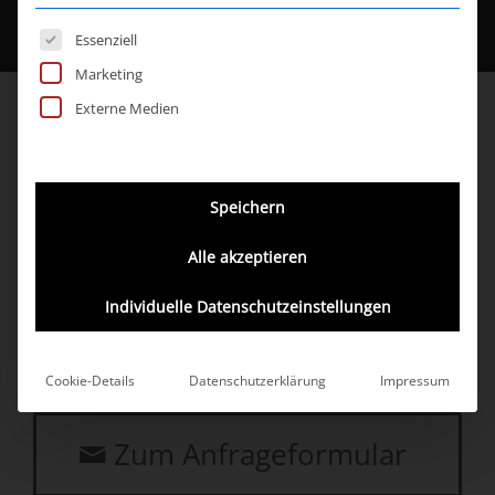
Es folgt eine Liste der Service-Gruppen, für 
Essenziell
Marketing
Externe Medien
Speichern
STICH® überzeugt durch
Alle akzeptieren
Erfahrung
Senden Sie uns Ihre Anfrage
Individuelle Datenschutzeinstellungen
Cookie-Details
Datenschutzerklärung
Impressum
Zum Anfrageformular