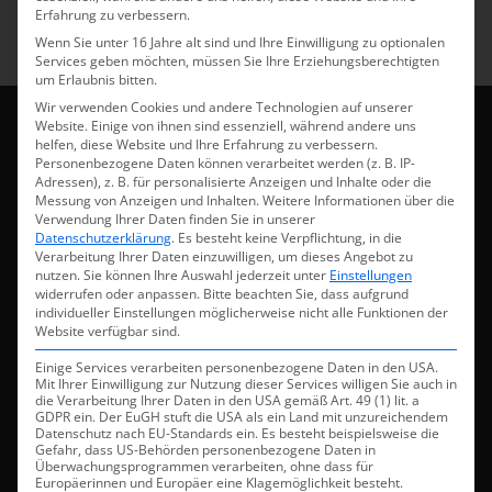
Erfahrung zu verbessern.
Wenn Sie unter 16 Jahre alt sind und Ihre Einwilligung zu optionalen
Services geben möchten, müssen Sie Ihre Erziehungsberechtigten
um Erlaubnis bitten.
Wir verwenden Cookies und andere Technologien auf unserer
Website. Einige von ihnen sind essenziell, während andere uns
helfen, diese Website und Ihre Erfahrung zu verbessern.
Personenbezogene Daten können verarbeitet werden (z. B. IP-
Adressen), z. B. für personalisierte Anzeigen und Inhalte oder die
Messung von Anzeigen und Inhalten.
Weitere Informationen über die
Verwendung Ihrer Daten finden Sie in unserer
Datenschutzerklärung
.
Es besteht keine Verpflichtung, in die
Der Weg zu ihrer Flutlichtanlage
Verarbeitung Ihrer Daten einzuwilligen, um dieses Angebot zu
nutzen.
Sie können Ihre Auswahl jederzeit unter
Einstellungen
Von der Idee bis hin zur fertigen Beleuchtung
widerrufen oder anpassen.
Bitte beachten Sie, dass aufgrund
individueller Einstellungen möglicherweise nicht alle Funktionen der
Website verfügbar sind.
Einige Services verarbeiten personenbezogene Daten in den USA.
Mit Ihrer Einwilligung zur Nutzung dieser Services willigen Sie auch in
die Verarbeitung Ihrer Daten in den USA gemäß Art. 49 (1) lit. a
GDPR ein. Der EuGH stuft die USA als ein Land mit unzureichendem
Datenschutz nach EU-Standards ein. Es besteht beispielsweise die
Gefahr, dass US-Behörden personenbezogene Daten in
Jetzt ansehen
Überwachungsprogrammen verarbeiten, ohne dass für
Europäerinnen und Europäer eine Klagemöglichkeit besteht.